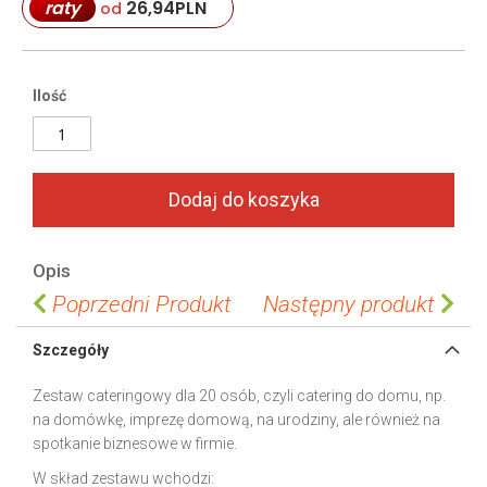
g
26,94
PLN
raty
g
od
a
i
l
n
l
n
Ilość
e
i
r
n
y
g
o
f
Dodaj do koszyka
t
h
e
Opis
i
Poprzedni Produkt
Następny produkt
m
a
Szczegóły
g
e
Zestaw cateringowy dla 20 osób, czyli catering do domu, np.
s
na domówkę, imprezę domową, na urodziny, ale również na
g
spotkanie biznesowe w firmie.
a
W skład zestawu wchodzi:
l