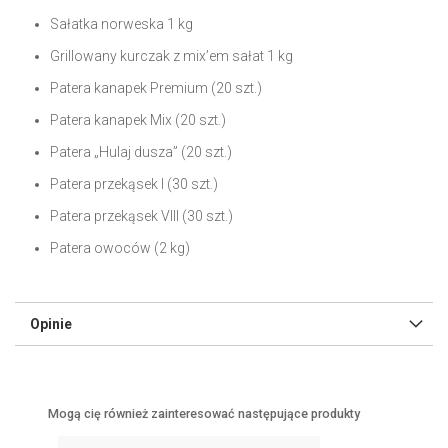
l
Sałatka norweska 1 kg
e
Grillowany kurczak z mix’em sałat 1 kg
r
y
Patera kanapek Premium (20 szt.)
Patera kanapek Mix (20 szt.)
Patera „Hulaj dusza” (20 szt.)
Patera przekąsek I (30 szt.)
Patera przekąsek VIII (30 szt.)
Patera owoców (2 kg)
Opinie
Mogą cię również zainteresować następujące produkty