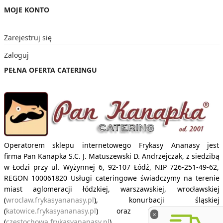
MOJE KONTO
Zarejestruj się
Zaloguj
PEŁNA OFERTA CATERINGU
Operatorem sklepu internetowego Frykasy Ananasy jest
firma
Pan Kanapka S.C. J. Matuszewski D. Andrzejczak,
z siedzibą
w Łodzi przy ul. Wyżynnej 6, 92-107 Łódź, NIP 726-251-49-62,
REGON 100061820 Usługi cateringowe świadczymy na terenie
miast aglomeracji łódzkiej, warszawskiej, wrocławskiej
(
wroclaw.frykasyananasy.pl
), konurbacji śląskiej
(
katowice.frykasyananasy.pl
) oraz w Częstochowie
×
(
czestochowa.frykasyananasy.pl
).