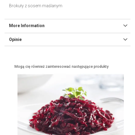
l
Brokuły z sosem maślanym
e
r
y
More Information
Opinie
Mogą cię również zainteresować następujące produkty