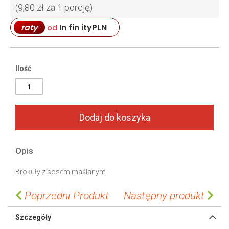
g
g
(9,80 zł za 1 porcję)
a
i
l
n
In fin ity
PLN
raty
od
l
n
e
i
r
n
Ilość
y
g
o
f
t
h
Dodaj do koszyka
e
i
m
Opis
a
g
Brokuły z sosem maślanym
e
s
Poprzedni Produkt
Następny produkt
g
a
Szczegóły
l