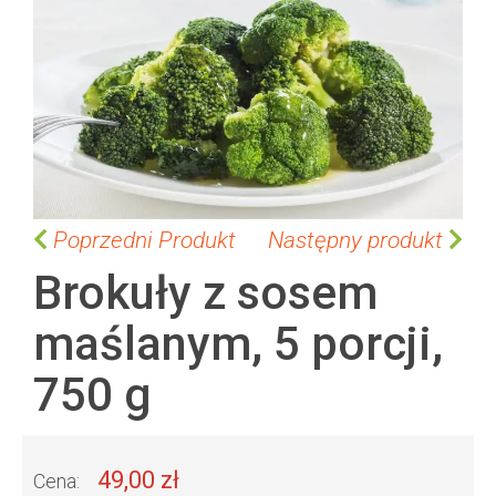
p
t
o
t
h
e
e
n
d
o
S
Poprzedni Produkt
Następny produkt
f
k
Brokuły z sosem
t
i
h
p
maślanym, 5 porcji,
e
t
i
o
750 g
m
t
a
h
g
e
e
b
s
49,00 zł
e
Cena: